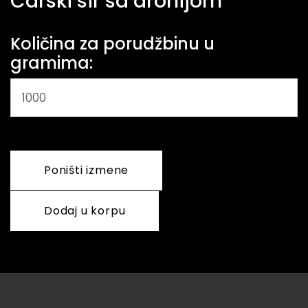
Carski sir sa aronijom
Količina za porudžbinu u
gramima: