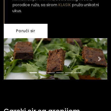
porodice ruža, sa sirom
KLASIK
pruža unikatni
ukus.
Poruči sir
Previous
Next