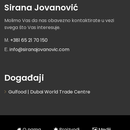
Sirana Jovanović
Molimo Vas da nas obavezno kontaktirate u vezi
svega što Vas interesuje.
М.
+381 65 21 70 150
Е.
info@siranajovanovic.com
Događaji
Gulfood | Dubai World Trade Centre
O nama
Proizvodi
Mediji